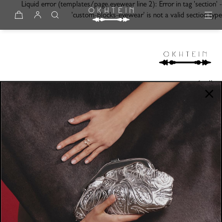
Liquid error (templates/page.eyewear line 2): Error in tag 'section' -
Skip to content
'custom-blocks-eyewear' is not a valid section type
الشركة
عن أُختين
السياسات
أين تجدنا
سياسة الخصوصية
خدمة العملاء
الشروط والأحكام
الأسئلة المتكررة
سياسة الاستبدال والاسترجاع
النشرة البريدية
الصيانة والضمان
Email
خدمة العملاء
Email