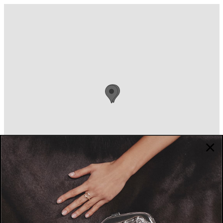
سيتي ووك – الوصل – دبي – الإمارات العربية المتحدة.
ساعات العمل: من 10 صباحاً حتى 11 مساءً.
+971504132721
GET DIRECTIONS
متجر اختين مول الإمارات
شارع الشيخ زايد – البرشاء 1 – دبي – الإمارات العربية
المتحدة.
+971504132721
GET DIRECTIONS
أوناس