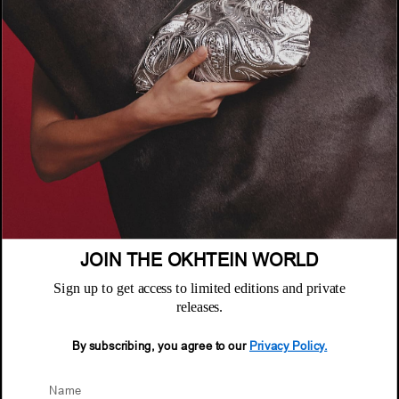
متجر إلكتروني
VISIT WEBSITE
الشركة
عن أُختين
السياسات
أين تجدنا
سياسة الخصوصية
خدمة العملاء
الشروط والأحكام
الأسئلة المتكررة
سياسة الاستبدال والاسترجاع
النشرة البريدية
JOIN THE OKHTEIN WORLD
الصيانة والضمان
Sign up to get access to limited editions and private
Email
خدمة العملاء
releases.
Email
By subscribing, you agree to our
Privacy Policy.