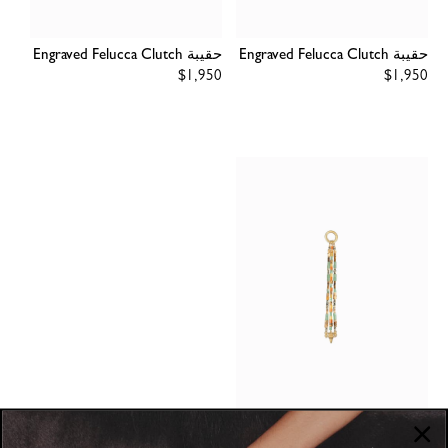
حقيبة Engraved Felucca Clutch
حقيبة Engraved Felucca Clutch
Regular
$1,950
Regular
$1,950
price
price