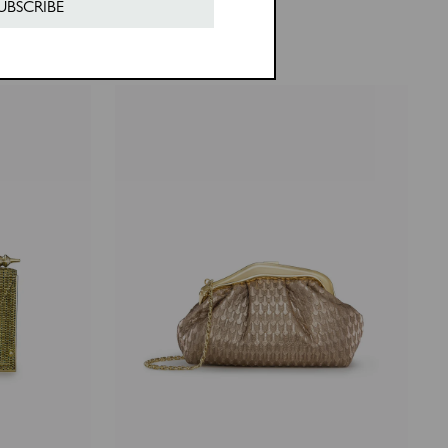
price
price
UBSCRIBE