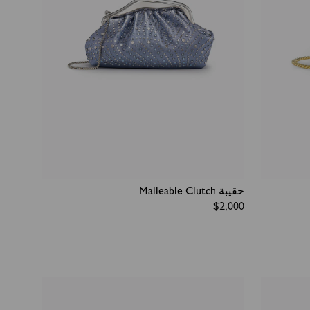
حقيبة Malleable Clutch
Regular
$2,000
price