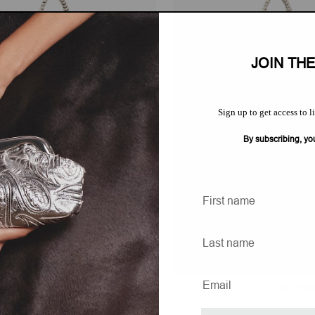
JOIN TH
Sign up to get access to l
By subscribing, yo
Duo With Rope Handle
Duo With
Regular
$700