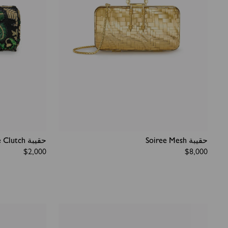
حقيبة Soiree Mesh
حقيبة Soiree Clutch
Regular
$2,000
Regular
$8,000
price
price