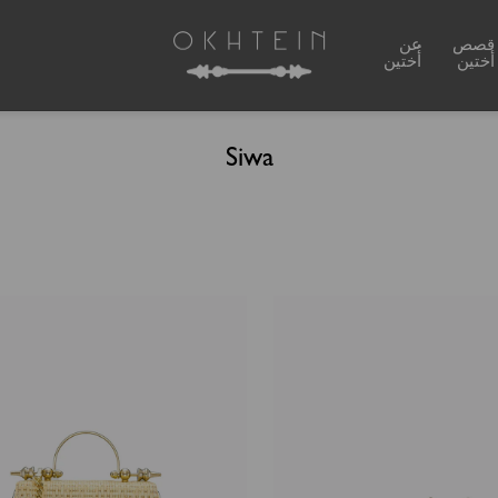
قصص
عن
أختين
أُختين
Siwa