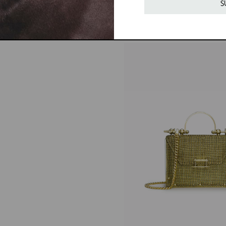
price
S