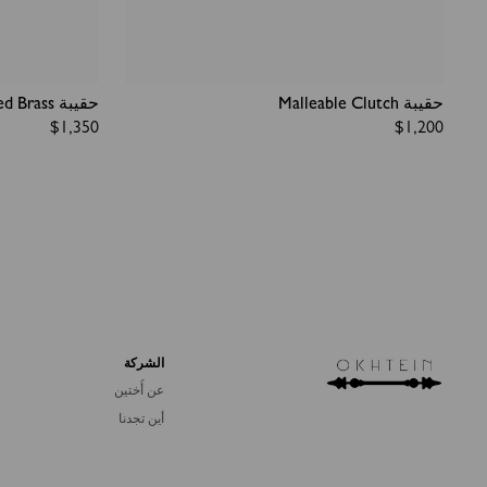
حقيبة Malleable Clutch
حقيبة Mahogany On Striped Brass
Regular
$1,350
Regular
$1,200
price
price
الشركة
عن أُختين
أين تجدنا