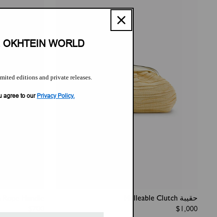
E OKHTEIN WORLD
imited editions and private releases.
u agree to our
Privacy Policy.
حقيبة Malleable Clutch
 Rope Handle
Regular
$700
Regular
$1,000