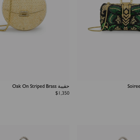
حقيبة Oak On Striped Brass
Regular
$1,350
price