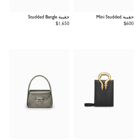
حقيبة Mini Studded
حقيبة Studded Bangle
Regular
$1,650
Regular
$600
price
price