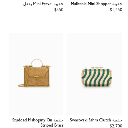
حقيبة Malleable Mini Shopper
حقيبة Mini Feryel بقفل
Regular
$550
Regular
$1,450
price
price
حقيبة Swarovski Sahra Clutch
حقيبة Studded Mahogany On
Striped Brass
Regular
$2,700