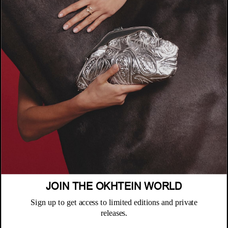
الشركة
عن أُختين
السياسات
أين تجدنا
سياسة الخصوصية
خدمة العملاء
الشروط والأحكام
الأسئلة المتكررة
JOIN THE OKHTEIN WORLD
سياسة الاستبدال والاسترجاع
النشرة البريدية
الصيانة والضمان
Sign up to get access to limited editions and private
Email
releases.
خدمة العملاء