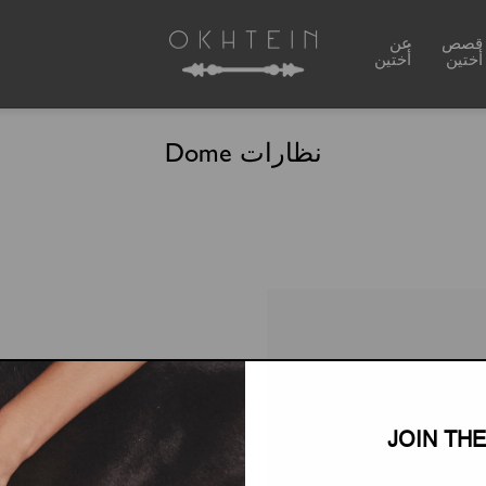
قصص
عن
أختين
أُختين
نظارات Dome
JOIN TH