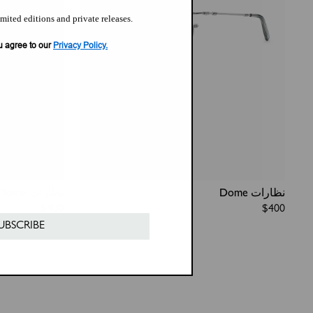
imited editions and private releases.
u agree to our
Privacy Policy.
نظارات Dome
نظارات Dome
Regular
$400
Regular
$400
price
price
UBSCRIBE